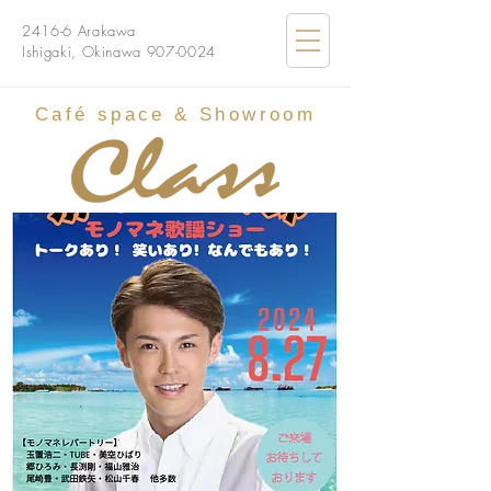
2416-6 Arakawa
Ishigaki, Okinawa
907-0024
Café
space & Showroom