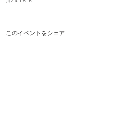
川２４１６−６
このイベントをシェア
©2019 - Maekigumi co., ltd.,
All Right Reserved