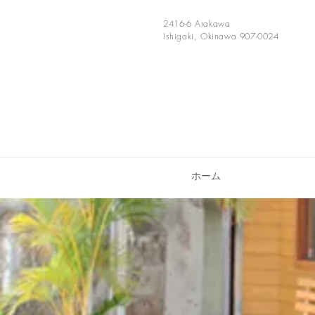
2416-6 Arakawa
Ishigaki, Okinawa
907-0024
ホーム